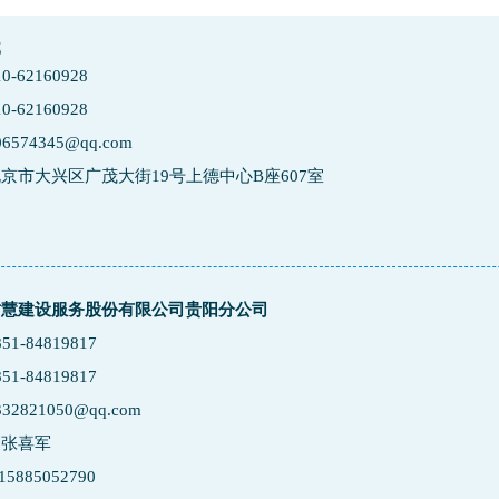
部
-62160928
-62160928
574345@qq.com
京市大兴区广茂大街19号上德中心B座607室
竹慧建设服务股份有限公司
贵阳分公司
1-84819817
1-84819817
2821050@qq.com
：张喜军
15885052790